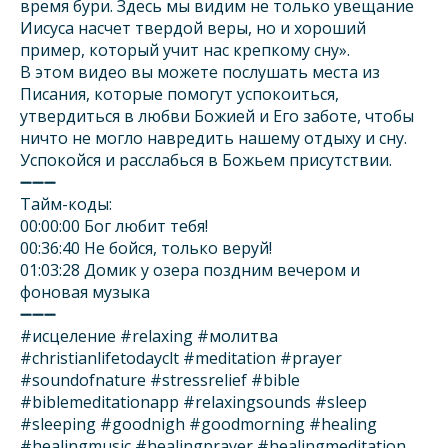
время бури. Здесь мы видим не только увещание
Иисуса насчет твердой веры, но и хороший
пример, который учит нас крепкому сну».
В этом видео вы можете послушать места из
Писания, которые помогут успокоиться,
утвердиться в любви Божией и Его заботе, чтобы
ничто не могло навредить нашему отдыху и сну.
Успокойся и расслабься в Божьем присутствии.
➖➖➖
Тайм-коды:
00:00:00 Бог любит тебя!
00:36:40 Не бойся, только веруй!
01:03:28 Домик у озера поздним вечером и
фоновая музыка
➖➖➖
#исцеление #relaxing #молитва
#christianlifetodayclt #meditation #prayer
#soundofnature #stressrelief #bible
#biblemeditationapp #relaxingsounds #sleep
#sleeping #goodnigh #goodmorning #healing
#healingmusic #healingprayer #healingmeditation