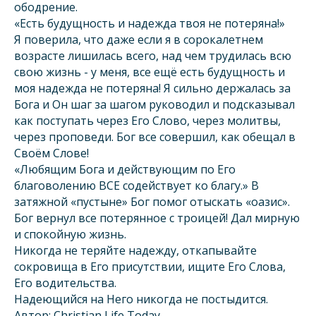
ободрение.
«Есть будущность и надежда твоя не потеряна!»
Я поверила, что даже если я в сорокалетнем
возрасте лишилась всего, над чем трудилась всю
свою жизнь - у меня, все ещё есть будущность и
моя надежда не потеряна! Я сильно держалась за
Бога и Он шаг за шагом руководил и подсказывал
как поступать через Его Слово, через молитвы,
через проповеди. Бог все совершил, как обещал в
Своём Слове!
«Любящим Бога и действующим по Его
благоволению ВСЕ содействует ко благу.» В
затяжной «пустыне» Бог помог отыскать «оазис».
Бог вернул все потерянное с троицей! Дал мирную
и спокойную жизнь.
Никогда не теряйте надежду, откапывайте
сокровища в Его присутствии, ищите Его Слова,
Его водительства.
Надеющийся на Него никогда не постыдится.
Автор: Christian Life Today