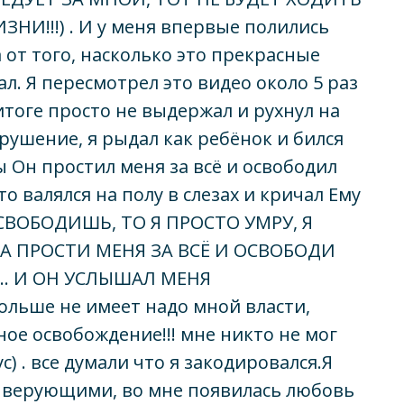
НИ!!!) . И у меня впервые полились
а от того, насколько это прекрасные
л. Я пересмотрел это видео около 5 раз
 итоге просто не выдержал и рухнул на
крушение, я рыдал как ребёнок и бился
ы Он простил меня за всё и освободил
то валялся на полу в слезах и кричал Ему
ОСВОБОДИШЬ, ТО Я ПРОСТО УМРУ, Я
А ПРОСТИ МЕНЯ ЗА ВСЁ И ОСВОБОДИ
0... И ОН УСЛЫШАЛ МЕНЯ
больше не имеет надо мной власти,
ое освобождение!!! мне никто не мог
) . все думали что я закодировался.Я
с верующими, во мне появилась любовь