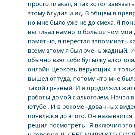
просто плакал, я так хотел завязат
этому блудил и ид. В общем я превр
но мне было уже не до смеха. Я пон
выпивал намного больше чем мои д
памятью, я перестал запоминать ка
всему зтому я был очень жадный. И 
обычно взял себе бутылку алкоголя
онлайн Церковь верующих, я тольк
вышел оттуда, потому что мне было
такой грязный. И я продолжил жить
работы домой с алкоголем. Начал 
ютубе . И в рекомендованных виде
появлялся до этого. Он называется, 
решил посмотреть . Я включил это 
и говорил :Я- СВЕТ МИРУ! КТО ПО