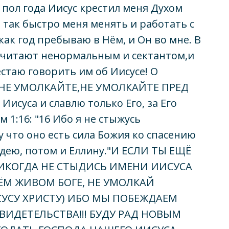
з пол года Иисус крестил меня Духом
л так быстро меня менять и работать с
как год пребываю в Нём, и Он во мне. В
 считают ненормальным и сектантом,и
естаю говорить им об Иисусе! О
НЕ УМОЛКАЙТЕ,НЕ УМОЛКАЙТЕ ПРЕД
 Иисуса и славлю только Его, за Его
м 1:16: "16 Ибо я не стыжусь
 что оно есть сила Божия ко спасению
дею, потом и Еллину."И ЕСЛИ ТЫ ЕЩЁ
 НИКОГДА НЕ СТЫДИСЬ ИМЕНИ ИИСУСА
ОЁМ ЖИВОМ БОГЕ, НЕ УМОЛКАЙ
ИСУСУ ХРИСТУ) ИБО МЫ ПОБЕЖДАЕМ
ВИДЕТЕЛЬСТВА!!! БУДУ РАД НОВЫМ