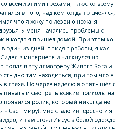
ь со всеми этими грехами, плюс ко всему
атился в того, над кем когда то смеялся,
имал что я хожу по лезвию ножа, я
рузья. У меня начались проблемы с
к и когда я пришёл домой. При этом ко
в один из дней, придя с работы, я как
.Сидел в интернете и наткнулся на
о попал в эту атмосферу Живого Бога и
 стыдно там находиться, при том что я
 в грехе. Но через неделю я опять шёл с
выпивать и смотреть всякие приколы на
о появился ролик, который никогда не
Я - Свет миру!. мне стало интересно и я
видео, и там стоял Иисус в белой одежде
СЛЕДУЕТ ЗА МНОЙ, ТОТ НЕ БУДЕТ ХОДИТЬ