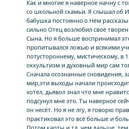
Как и многие я наверное начну с т
со школьной скамьи. Я слышал об Ии
бабушка постоянно о Нём рассказыва
сильно Отец возлюбил своё творен
Сына. Но я больше воспринимал это 
пропитывался ложью и всякими уч
потустороннему, мистическому, в 1
оккультизм и духовный мир сам тог
Сначала осознанные сновидения, з
мир,эти выходы начали происходит
хотел, дьявол знал что мне нравит
подсунул мне это. Ты наверное се
он несёт. Но я не лгу, я говорю пр
практиковал это всё больше и боль
Потом карты и тд. чем дальше, тем