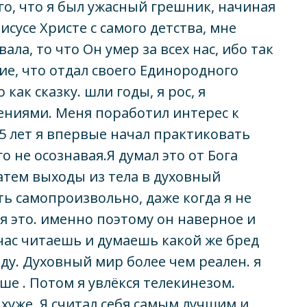
ого, что я был ужасный грешник, начиная
сусе Христе с самого детства, мне
ла, то что Он умер за всех нас, ибо так
ие, что отдал своего Единородного
как сказку. шли годы, я рос, я
ениями. Меня поработил интерес к
5 лет я впервые начал практиковать
о не осознавая.Я думал это от Бога
атем выходы из тела в духовный
ь самопроизвольно, даже когда я не
ся это. именно поэтому он наверное и
йчас читаешь и думаешь какой же бред
авду. Духовный мир более чем реален. я
ше . Потом я увлёкся телекинезом.
 хуже. Я считал себя самым лучшим и