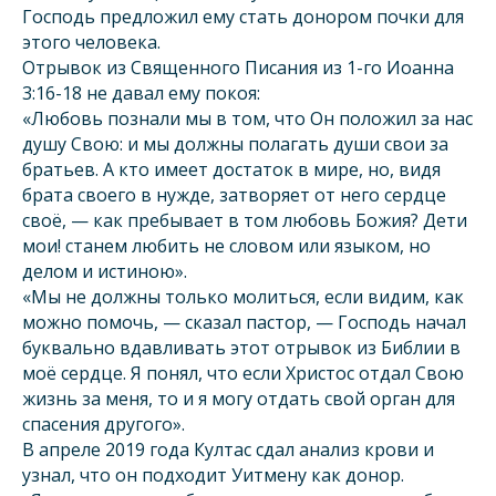
Господь предложил ему стать донором почки для
этого человека.
Отрывок из Священного Писания из 1-го Иоанна
3:16-18 не давал ему покоя:
«Любовь познали мы в том, что Он положил за нас
душу Свою: и мы должны полагать души свои за
братьев. А кто имеет достаток в мире, но, видя
брата своего в нужде, затворяет от него сердце
своё, — как пребывает в том любовь Божия? Дети
мои! станем любить не словом или языком, но
делом и истиною».
«Мы не должны только молиться, если видим, как
можно помочь, — сказал пастор, — Господь начал
буквально вдавливать этот отрывок из Библии в
моё сердце. Я понял, что если Христос отдал Свою
жизнь за меня, то и я могу отдать свой орган для
спасения другого».
В апреле 2019 года Култас сдал анализ крови и
узнал, что он подходит Уитмену как донор.