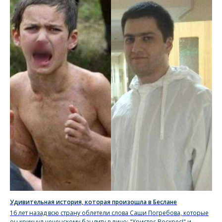
Удивительная история, которая произошла в Беслане
16 лет назад всю страну облетели слова Саши Погребова, которые
он крикнул чеченскому бандиту в лицо: "Христос Воскрес!" и