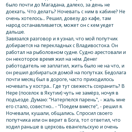
было почти до Магадана, далеко, за день не
доехать. Что делать? Ночевать с ним в кабине? Не
очень хотелось... Решил, довезу до кафе, там
народ останавливается, может он с кем уедет
дальше.
Завязался разговор и я узнал, что мой попутчик
добирается на перекладных с Владивостока. Он
работал на рыболовном судне. Судно арестовали и
он некоторое время жил на нём. Денег
работодатель не заплатил, жить было не на что, и
он решил добираться домой на попутках. Бедолага
почти месяц был в дороге, часто приходилось
ночевать у костра... Где тут свежесть сохранить? В
Нере (поселок в Якутии) чуть не замёрз, ночуя в
подъезде. Думаю: "Натерпелся парень", - жаль мне
его стало, совестно... - "Поедем вместе", - решил я.
Ночевали, кушали, общались. Спросил своего
попутчика или он верит в Бога, тот ответил, что
ходил раньше в церковь евангельскую и очень