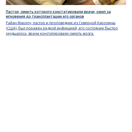
Пастор, смерть которого констатировали врачи, ожил за
мгновения до трансплантации его органов
Райан Марлоу, пастор и проповедник из Северной Каролины
(США), был поражён редкой инфекцией, его состояние быстро
ухудшалось, врачи констатировали смерть мозга.