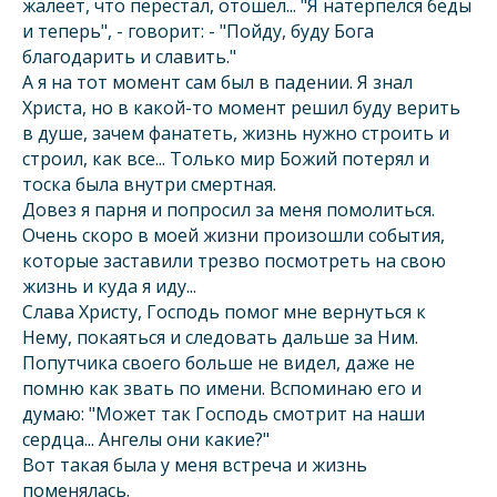
жалеет, что перестал, отошел... "Я натерпелся беды
и теперь", - говорит: - "Пойду, буду Бога
благодарить и славить."
А я на тот момент сам был в падении. Я знал
Христа, но в какой-то момент решил буду верить
в душе, зачем фанатеть, жизнь нужно строить и
строил, как все... Только мир Божий потерял и
тоска была внутри смертная.
Довез я парня и попросил за меня помолиться.
Очень скоро в моей жизни произошли события,
которые заставили трезво посмотреть на свою
жизнь и куда я иду...
Слава Христу, Господь помог мне вернуться к
Нему, покаяться и следовать дальше за Ним.
Попутчика своего больше не видел, даже не
помню как звать по имени. Вспоминаю его и
думаю: "Может так Господь смотрит на наши
сердца... Ангелы они какие?"
Вот такая была у меня встреча и жизнь
поменялась.