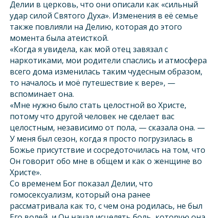
Делии в церковь, что они описали как «сильный
удар силой Святого Духа». Изменения в её семье
также повлияли на Делию, которая до этого
момента была атеисткой.
«Когда я увидела, как мой отец завязал с
наркотиками, мои родители спаслись и атмосфера
всего дома изменилась таким чудесным образом,
то началось и моё путешествие к вере», —
вспоминает она.
«Мне нужно было стать целостной во Христе,
потому что другой человек не сделает вас
целостным, независимо от пола, — сказала она. —
У меня был сезон, когда я просто погрузилась в
Божье присутствие и сосредоточилась на том, что
Он говорит обо мне в общем и как о женщине во
Христе».
Со временем Бог показал Делии, что
гомосексуализм, который она ранее
рассматривала как то, с чем она родилась, не был
Его волей, и Он начал исцелять боль, которую она