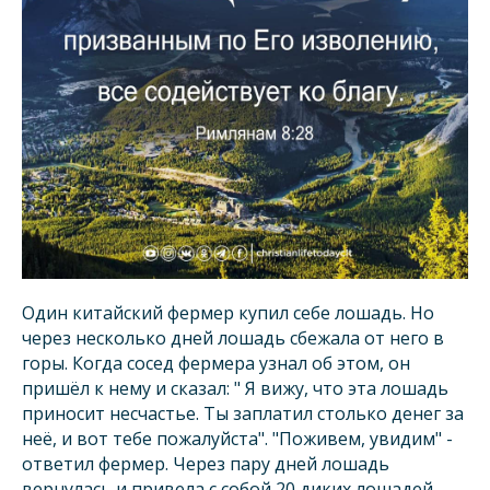
Один китайский фермер купил себе лошадь. Но
через несколько дней лошадь сбежала от него в
горы. Когда сосед фермера узнал об этом, он
пришёл к нему и сказал: " Я вижу, что эта лошадь
приносит несчастье. Ты заплатил столько денег за
неё, и вот тебе пожалуйста". "Поживем, увидим" -
ответил фермер. Через пару дней лошадь
вернулась и привела с собой 20 диких лошадей.