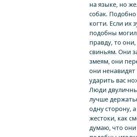
на языке, но ж
собак. Подобно
когти. Если их 
подобны могила
правду, то они,
свиньям. Они з
змеям, они пер
они ненавидят 
ударить вас нож
Люди двуличные
лучше держатьс
одну сторону, а
жестоки, как с
думаю, что они