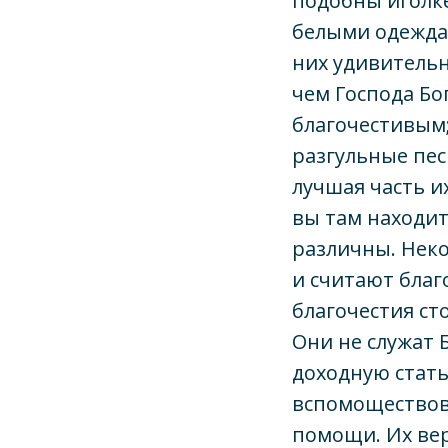
подобны иголк
белыми одеждам
них удивитель
чем Господа Бо
благочестивым;
разгульные пес
лучшая часть и
вы там находите
различны. Нек
и считают благ
благочестия ст
Они не служат 
доходную стать
вспомоществов
помощи. Их вер