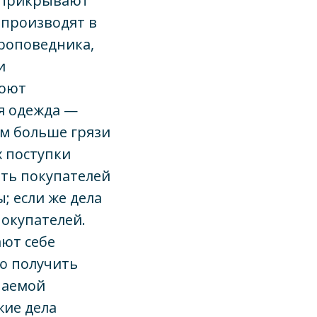
и прикрывают
 производят в
роповедника,
и
поют
ая одежда —
ем больше грязи
х поступки
ть покупателей
; если же дела
покупателей.
ают себе
ью получить
чаемой
жие дела