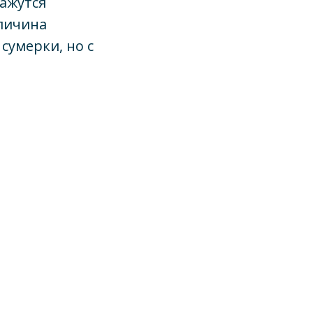
кажутся
еличина
сумерки, но с