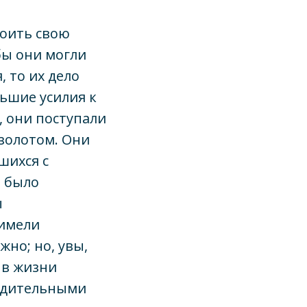
коить свою
 бы они могли
, то их дело
ьшие усилия к
, они поступали
 золотом. Они
шихся с
, было
ы
 имели
жно; но, увы,
 в жизни
бедительными