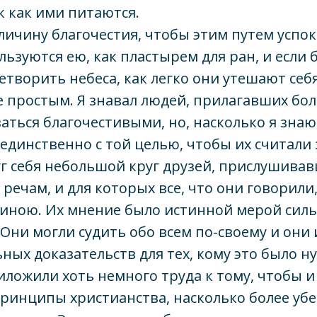
к как ими питаются.
ичину благочестия, чтобы этим путем успо
ользуются ею, как пластырем для ран, и если
етворить небеса, как легко они утешают себя
 простым. Я знавал людей, прилагавших бол
заться благочестивыми, но, насколько я знаю
единственно с той целью, чтобы их считали
г себя небольшой круг друзей, прислушивав
 речам, и для которых все, что они говорили
тиною. Их мнение было истинной мерой сил
Они могли судить обо всем по-своему и они
ных доказательств для тех, кому это было ну
иложили хоть немного труда к тому, чтобы и
принципы христианства, насколько более у