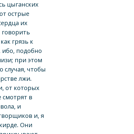
сь цыганских
еют острые
сердца их
и говорить
 как грязь к
, ибо, подобно
изи; при этом
о случая, чтобы
арстве лжи.
, от которых
 смотрят в
вола, и
творщиков и, я
скирде. Они