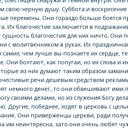
е, блестящей снаружи и темной внутри. Он
 свою черную душу. Суббота и воскресение
ные перемены. Они гораздо больше боятся п
га. Их благочестие заключается в подражани
 сущность благочестия для них ничто. Они 
ни с молитвенником в руках. Их праздничн
х самих; чем лучше вы познаете их сердце, т
. Они болтают, как попугаи, но их слова и и
оторые из них думают таким образом замани
очестивые речи дешевым средством рекламы
оят немного денег, то они обвешивают ими 
Богу своими делами, но из служения Богу дел
ю. Другие, победнее, ходят в церковь с цел
ание. Они приверженцы церкви, ради полу
а им неинтересна, зато они очень любят чу