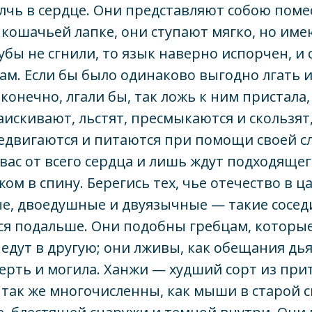
елчь в сердце. Они представляют собою поме
 кошачьей лапке, они ступают мягко, но им
зубы не сгнили, то язык наверно испорчен, и 
м. Если бы было одинаково выгодно лгать 
 конечно, лгали бы, так ложь к ним пристала,
аискивают, льстят, пресмыкаются и скользят
едвигаются и питаются при помощи своей сл
вас от всего сердца и лишь ждут подходящег
ом в спину. Берегись тех, чье отечество в ц
, двоедушные и двуязычные — такие соседи
я подальше. Они подобны гребцам, которые
 едут в другую; они лживы, как обещания дья
мерть и могила. Ханжи — худший сорт из при
 так же многочисленны, как мыши в старой 