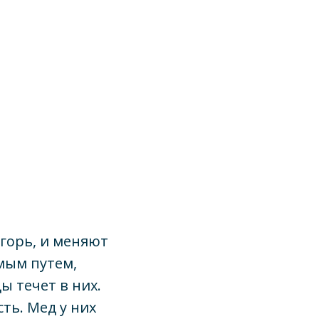
горь, и меняют
ямым путем,
ы течет в них.
ть. Мед у них