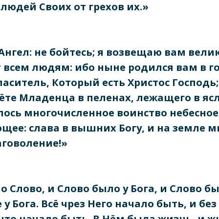
 людей Своих от грехов их.»
Ангел: не бойтесь; я возвещаю вам вели
 всем людям: ибо ныне родился вам в г
ситель, Который есть Христос Господь;
ёте Младенца в пеленах, лежащего в ясл
лось многочисленное воинство небесное
щее: слава в вышних Богу, и на земле м
аговоление!»
о Слово, и Слово было у Бога, и Слово бы
 у Бога. Всё чрез Него начало быть, и без
что начало быть. В Нём была жизнь, и 