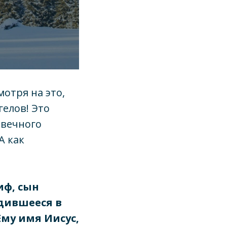
мотря на это,
елов! Это
 вечного
А как
иф, сын
одившееся в
Ему имя Иисус,