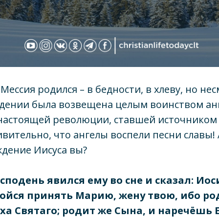
ессия родился – в бедности, в хлеву, но нес
ждении была возвещена целым воинством анг
 настоящей революции, ставшей источником
ивительно, что ангелы воспели песни славы! 
дение Иисуса вы?
осподень явился ему во сне и сказал: Иос
бойся принять Марию, жену твою, ибо р
уха Святаго; родит же Сына, и наречёшь 