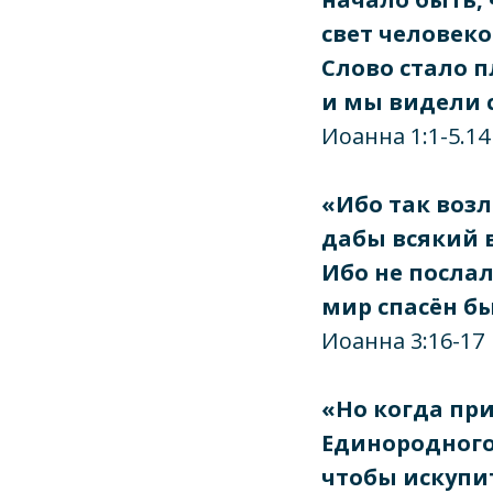
свет человеков
Слово стало п
и мы видели с
Иоанна 1:1-5.14
«Ибо так возл
дабы всякий в
Ибо не послал
мир спасён бы
Иоанна 3:16-17
«Но когда пр
Единородного
чтобы искупи