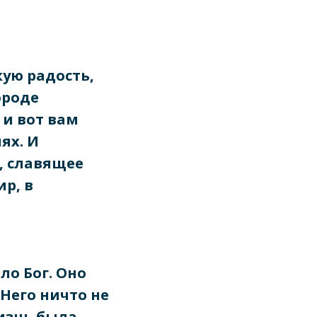
кую радость,
ороде
 и вот вам
ях. И
, славящее
ир, в
ло Бог. Оно
 Него ничто не
жизнь была