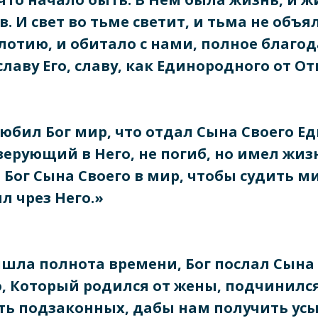
. И свет во тьме светит, и тьма не объял
лотию, и обитало с нами, полное благод
лаву Его, славу, как Единородного от От
юбил Бог мир, что отдал Сына Своего Е
ерующий в Него, не погиб, но имел жиз
 Бог Сына Своего в мир, чтобы судить м
л чрез Него.»
ишла полнота времени, Бог послал Сына
, Который родился от жены, подчинился
ть подзаконных, дабы нам получить ус