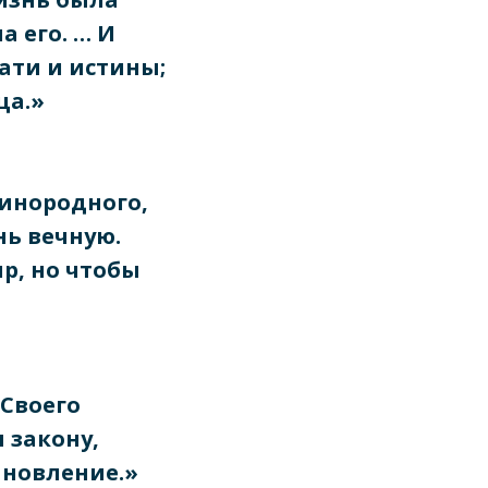
а его. … И
ати и истины;
ца.»
динородного,
нь вечную.
ир, но чтобы
 Своего
 закону,
ыновление.»