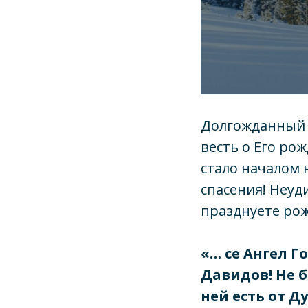
Долгожданный М
весть о Его ро
стало началом
спасения! Неуд
празднуете рож
«… се Ангел Г
Давидов! Не 
ней есть от Д