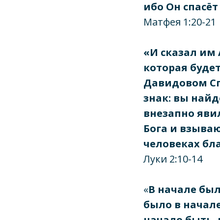
ибо Он спасёт
Матфея 1:20-21
«И сказал им 
которая будет
Давидовом Спа
знак: вы найд
внезапно яви
Бога и взываю
человеках бл
Луки 2:10-14
«
В начале был
было в начале
начало быть, 