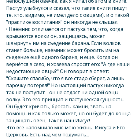
непослушной овечке, как я читал об этом в книге.
Пастух улыбнулся и сказал, что такие книги пишут
те, кто, видимо, не имел дело с овцами), и о такой
"практике воспитания" он никогда не слышал.
• Наёмник отличается от пастуха тем, что, когда
врываются волки он, защищаясь, может
швырнуть им на съедение барана. Если волков
станет больше, наёмник может бросить им на
съедение ещё одного барана, и еще. Когда он
вернётся в село, и хозяева спросят его: "А где наши
недостающие овцы?" Он говорит в ответ:
"Скажите спасибо, что я все стадо сберег, а лишь
парочку потерял!" Но настоящий пастух никогда
так не поступит - он не отдаст ни одной овцы
волку. Это его принцип и пастушеская сущность.
Он будет кричать, бросать камни, звать на
помощь и как только может, но он будет до конца
защищать овец. Таков наш Иисус!
Это все напомнило мне мою жизнь, Иисуса и Его
Церковь. Есть над чем подумать...