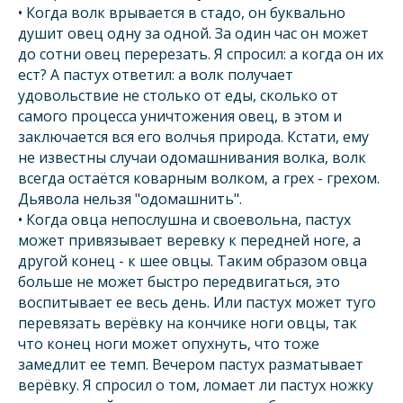
• Когда волк врывается в стадо, он буквально
душит овец одну за одной. За один час он может
до сотни овец перерезать. Я спросил: а когда он их
ест? А пастух ответил: а волк получает
удовольствие не столько от еды, сколько от
самого процесса уничтожения овец, в этом и
заключается вся его волчья природа. Кстати, ему
не известны случаи одомашнивания волка, волк
всегда остаётся коварным волком, а грех - грехом.
Дьявола нельзя "одомашнить".
• Когда овца непослушна и своевольна, пастух
может привязывает веревку к передней ноге, а
другой конец - к шее овцы. Таким образом овца
больше не может быстро передвигаться, это
воспитывает ее весь день. Или пастух может туго
перевязать верёвку на кончике ноги овцы, так
что конец ноги может опухнуть, что тоже
замедлит ее темп. Вечером пастух разматывает
верёвку. Я спросил о том, ломает ли пастух ножку