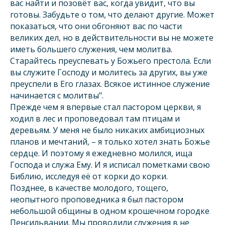
вас найти и позовёт вас, когда увидит, что вы
готовы. Забудьте о том, что делают другие. Может
показаться, что они обгоняют вас по части
великих дел, но в действительности вы не можете
иметь большего служения, чем молитва.
Старайтесь преуспевать у Божьего престола. Если
вы служите Господу и молитесь за других, вы уже
преуспели в Его глазах. Всякое истинное служение
начинается с молитвы".
Прежде чем я впервые стал пастором церкви, я
ходил в лес и проповедовал там птицам и
деревьям. У меня не было никаких амбициозных
планов и мечтаний, – я только хотел знать Божье
сердце. И поэтому я ежедневно молился, ища
Господа и служа Ему. И я исписал пометками свою
Библию, исследуя её от корки до корки.
Позднее, в качестве молодого, тощего,
неопытного проповедника я был пастором
небольшой общины в одном крошечном городке
Пенсильвании. Мы проводили служения в не