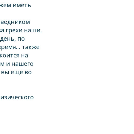
ожем иметь
оведником
за грехи наши,
день, по
 время… также
окоится на
ем и нашего
: вы еще во
физического