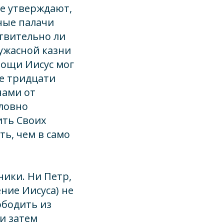
ые утверждают,
тные палачи
ствительно ли
 ужасной казни
мощи Иисус мог
е тридцати
нами от
словно
ить Своих
ть, чем в само
ники. Ни Петр,
ение Иисуса) не
ободить из
и затем