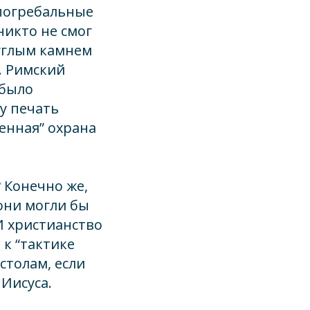
 погребальные
никто не смог
углым камнем
. Римский
 было
ту печать
оенная” охрана
? Конечно же,
 они могли бы
И христианство
 к “тактике
столам, если
Иисуса.