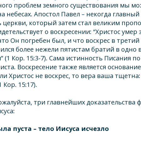
лного проблем земного существования мы м
а небесах. Апостол Павел – некогда главный
ь церкви, который затем стал великим проп
идетельствует о воскресении: “Христос умер 
что Он погребен был, и что воскрес в третий 
ился более нежели пятистам братий в одно
 (1 Кор. 15:3-7). Сама истинность Писания п
иста. Воскресение также является основани
сли Христос не воскрес, то вера ваша тщетна
 Кор. 15:17).
ожалуйста, три главнейших доказательства 
суса:
ыла пуста – тело Иисуса исчезло