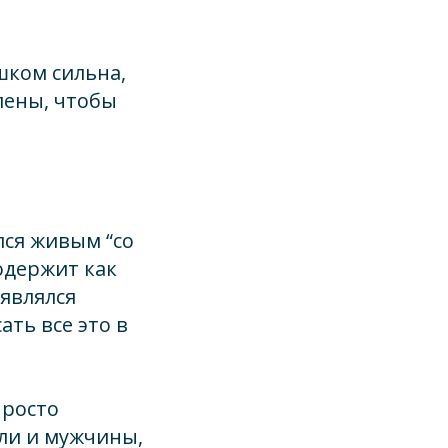
шком сильна,
лены, чтобы
лся живым “со
одержит как
являлся
ть все это в
просто
ли и мужчины,