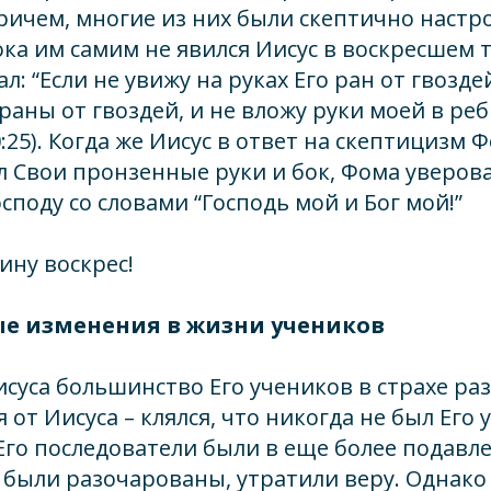
ичем, многие из них были скептично настр
ока им самим не явился Иисус в воскресшем т
л: “Если не увижу на руках Его ран от гвозде
раны от гвоздей, и не вложу руки моей в реб
:25). Когда же Иисус в ответ на скептицизм 
л Свои пронзенные руки и бок, Фома уверов
споду со словами “Господь мой и Бог мой!”
ину воскрес!
ые изменения в жизни учеников
исуса большинство Его учеников в страхе ра
от Иисуса – клялся, что никогда не был Его 
Его последователи были в еще более подавл
 были разочарованы, утратили веру. Однак