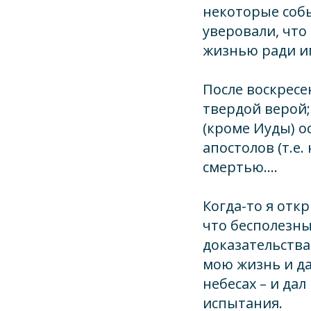
некоторые собы
уверовали, что
жизнью ради им
После воскресе
твердой верой;
(кроме Иуды) о
апостолов (т.е
смертью….
Когда-то я отк
что бесполезны
доказательства
мою жизнь и да
небесах – и да
испытания.