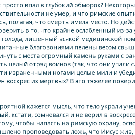
 просто впал в глубокий обморок? Некотор
йствительности не умер, и что римские опы
ь, полагая, что смерть имела место. Но дей
оверить в то, что крайне ослабленный из-за
о голода, лишенный всякой медицинской по
питанные благовониями пелены весом свыш
инуть с места огромный камень руками с ра
ать целый отряд воинов (так, что они упали 
йти израненными ногами целые мили и убед
Он воскрес из мертвых? В это тяжелее повери
роятной кажется мысль, что тело украли уче
ый, кстати, сомневался и не верил в воскрес
тому, чтобы напасть на римскую охрану, осв
ышлено проповедовать ложь, что Иисус жив, 