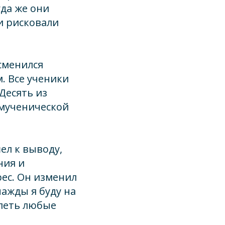
гда же они
ни рисковали
сменился
. Все ученики
Десять из
 мученической
ел к выводу,
ния и
рес. Он изменил
ажды я буду на
олеть любые