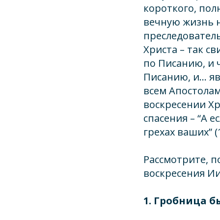
короткого, по
вечную жизнь н
преследовател
Христа – так св
по Писанию, и 
Писанию, и… яв
всем Апостолам”
воскресении Хр
спасения – “А е
грехах ваших” (1
Рассмотрите, п
воскресения Ии
1. Гробница б