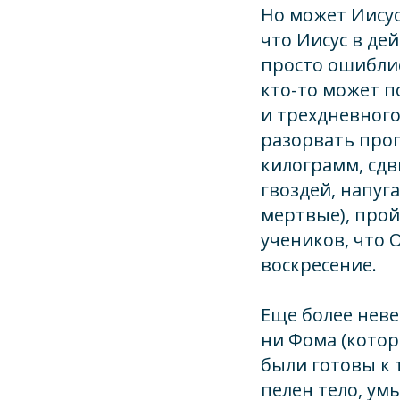
Но может Иисус
что Иисус в де
просто ошиблис
кто-то может п
и трехдневног
разорвать про
килограмм, сдв
гвоздей, напуг
мертвые), про
учеников, что 
воскресение.
Еще более неве
ни Фома (котор
были готовы к 
пелен тело, ум