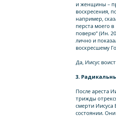
и женщины – пр
воскресения, п
например, сказа
перста моего в 
поверю” (Ин. 20
лично и показа
воскресшему Го
Да, Иисус воист
3. Радикальн
После ареста И
трижды отрекся 
смерти Иисуса 
состоянии. Они