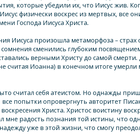
тия, которые убедили их, что Иисус жив. Ко
 Иисус физически воскрес из мертвых, все о
ени Господа Иисуса Христа.
ния Иисуса произошла метаморфоза – страх 
 сомнения сменились глубоким посвящением
ставались верными Христу до самой смерти. 
. не считая Иоанна) в конечном итоге умерли
рыто считал себя атеистом. Но однажды приш
 все попытки опровергнуть авторитет Писа
 воскресения Христа. Христос воистину воск
л мне радость познания той истины, что одн
л надежду уже в этой жизни, что смогу преод