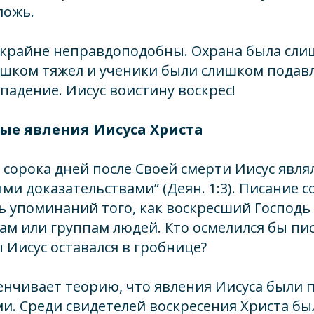
ложь.
 крайне неправдоподобны. Охрана была сли
ишком тяжел и ученики были слишком подав
падение. Иисус воистину воскрес!
ные явления Иисуса Христа
сорока дней после Своей смерти Иисус явля
и доказательствами” (Деян. 1:3). Писание с
 упоминаний того, как воскресший Господь 
м или группам людей. Кто осмелился бы писа
ы Иисус оставался в гробнице?
енчивает теорию, что явления Иисуса были 
и. Среди свидетелей воскресения Христа бы