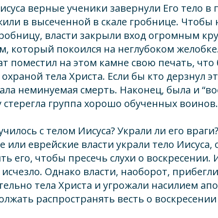
исуса верные ученики завернули Его тело в
или в высеченной в скале гробнице. Чтобы 
гробницу, власти закрыли вход огромным кр
м, который покоился на неглубоком желобке
т поместил на этом камне свою печать, что
 охраной тела Христа. Если бы кто дерзнул э
дала неминуемая смерть. Наконец, была и “в
у стерегла группа хорошо обученных воинов.
училось с телом Иисуса? Украли ли его враги
е или еврейские власти украли тело Иисуса,
ть его, чтобы пресечь слухи о воскресении. 
 исчезло. Однако власти, наоборот, прибегли
тельно тела Христа и угрожали насилием апо
олжать распространять весть о воскресении 