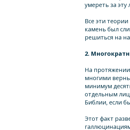
умереть за эту 
Все эти теории
камень был сл
решиться на на
2. Многократ
На протяжении 
многими верным
минимум десять
отдельным лица
Библии, если б
Этот факт разв
галлюцинациям