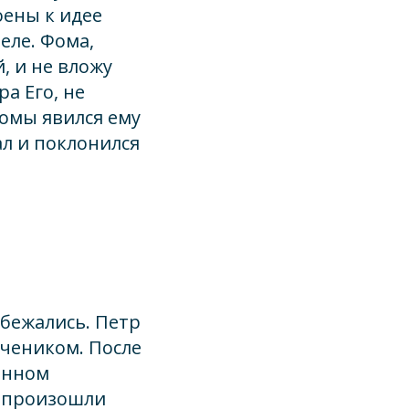
оены к идее
еле. Фома,
й, и не вложу
ра Его, не
Фомы явился ему
ал и поклонился
збежались. Петр
учеником. После
енном
о произошли