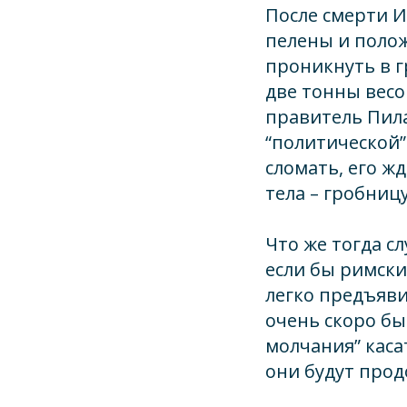
После смерти И
пелены и полож
проникнуть в 
две тонны весо
правитель Пила
“политической”
сломать, его ж
тела – гробниц
Что же тогда сл
если бы римски
легко предъяви
очень скоро бы
молчания” каса
они будут прод