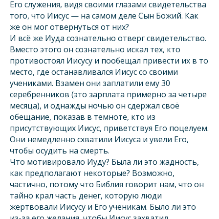
Его служения, видя своими глазами свидетельства
того, что Иисус — на самом деле Сын Божий. Как
же он мог отвернуться от них?
И всё же Иуда сознательно отверг свидетельство.
Вместо этого он сознательно искал тех, кто
противостоял Иисусу и пообещал привести их в то
место, где останавливался Иисус со своими
учениками. Взамен они заплатили ему 30
серебренников (это зарплата примерно за четыре
месяца), и однажды ночью он сдержал своё
обещание, показав в темноте, кто из
присутствующих Иисус, приветствуя Его поцелуем.
Они немедленно схватили Иисуса и увели Его,
чтобы осудить на смерть.
Что мотивировало Иуду? Была ли это жадность,
как предполагают некоторые? Возможно,
частично, потому что Библия говорит нам, что он
тайно крал часть денег, которую люди
жертвовали Иисусу и Его ученикам. Было ли это
из-за его желания, чтобы Иисус захватил