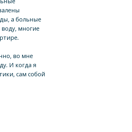
льные
авалены
ды, а больные
 воду, многие
ртире.
нно, во мне
у. И когда я
тики, сам собой