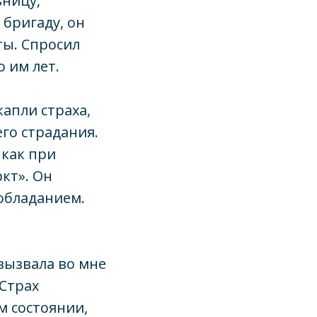
ьницу,
бригаду, он
ты. Спросил
о им лет.
капли страха,
го страдания.
 как при
кт». Он
ообладанием.
вызвала во мне
 Страх
м состоянии,