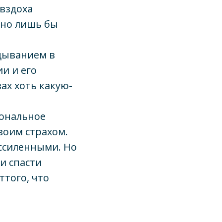
 вздоха
 но лишь бы
ядыванием в
и и его
вах хоть какую-
гональное
воим страхом.
ессиленными. Но
и спасти
того, что