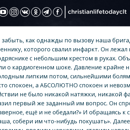
 забыть, как однажды по вызову наша брига
ннику, которого свалил инфаркт. Он лежал 
дряснике с небольшим крестом в руках. Об
и о кардиогенном шоке. Давление крайне н
холодным липким потом, сильнейшими болям
сто спокоен, а АБСОЛЮТНО спокоен и невоз
йствии не было никакой натяжки, никакой ф
азил первый же заданный им вопрос. Он спр
аверное, ещё и не обедали?» И обращаясь к 
ша, собери им что-нибудь покушать». Дале