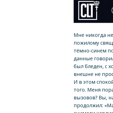
Мне никогда не
пожилому свяще
тёмно-синем по
данные говорил
был бледен, с 
внешне не про
И в этом споко
того. Меня пор
вызовов? Вы, н
продолжил: «Ма