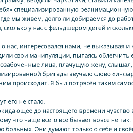
грамму, вводили наркотики, ставили капел
себя» специализированную реанимационную 
 где мы живём, долго ли добираемся до рабо
, сколько у нас с фельдшером детей и скольк
 о нас, интересовался нами, не выказывая и 
или свои манипуляции, пытаясь облегчить е
озабоченные лица, плачущую жену, слышал,
изированной бригады звучало слово «инфар
 ним происходит. Я был потрясён таким сам
т его не стало.
окидающее до настоящего времени чувство 
ому что чаще всего всё бывает вовсе не так.
ю больных. Они думают только о себе и своё