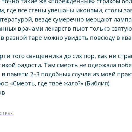
ь, точно такие же «побеждённые» страхом бо
м, где все стены увешаны иконами, столы з
тературой, везде сумеречно мерцают лампа
нных врачами лекарств пьют только святую
в разной таре можно увидеть повсюду в ква
рти того священника до сих пор, как ни стра
тихой радости. Там смерть не одержала побед
в памяти 2–3 подобных случая из моей прак
с: «Смерть, где твоё жало?» (Библия)
ов
СТРАХ