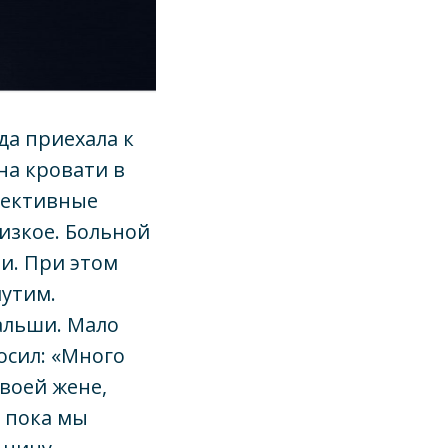
да приехала к
на кровати в
ъективные
изкое. Больной
и. При этом
мутим.
альши. Мало
осил: «Много
своей жене,
е пока мы