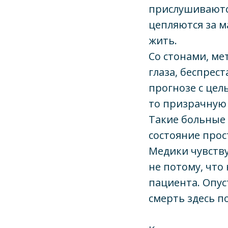
прислушиваются
цепляются за м
жить.
Со стонами, ме
глаза, беспрес
прогнозе с цель
то призрачную 
Такие больные 
состояние про
Медики чувству
не потому, что
пациента. Опу
смерть здесь п