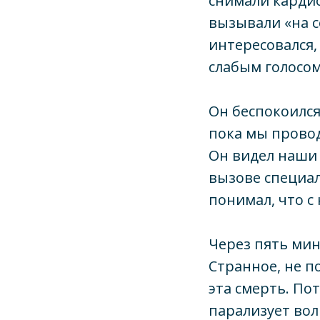
снимали кардио
вызывали «на 
интересовался,
слабым голосом
Он беспокоился
пока мы провод
Он видел наши 
вызове специал
понимал, что с
Через пять мину
Странное, не п
эта смерть. Пот
парализует вол