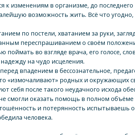
 к изменениям в организме, до последнего
алейшую возможность жить. Всё что угодно,
танием по постели, хватанием за руки, загл
танным переспрашиванием о своём положени
ю поймать во взгляде врача, его голосе, сло
надежду на чудо исцеления.
перед впадением в бессознательное, преда
сто «измочаливают» родных и окружающих с
ют себя после такого неудачного исхода об
 не смогли оказать помощь в полном объёме 
стошённость и потерянность испытываешь от
обедила человека.