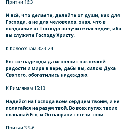
Притчи 16:3
И всё, что делаете, делайте от души, как для
Господа, а не для человеков, зная, что в
воздаяние от Господа получите наследие, ибо
вы служите Господу Христу.
К Колоссянам 3:23-24
Бог же надежды да исполнит вас всякой
радости и мира в вере, дабы вы, силою Духа
Святого, обогатились надеждою.
К Римлянам 15:13
Надейся на Господа всем сердцем твоим, и не
полагайся на разум твой. Во всех путях твоих
познавай Его, и Он направит стези твои.
Притчи 3:5-6