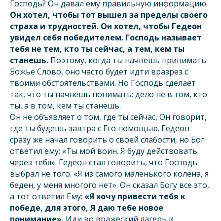
Господь? Он давал ему правильную информацию.
Он хотел, чтобы тот вышел за пределы своего
страха и трудностей. Он хотел, чтобы Гедеон
увидел себя победителем. Господь называет
тебя не тем, кто ты сейчас, а тем, кем ты
станешь.
Поэтому, когда ты начнешь принимать
Божье Слово, оно часто будет идти вразрез с
твоими обстоятельствами. Но Господь сделает
так, что ты начнешь понимать: дело не в том, кто
ты, а в том, кем ты станешь.
Он не объявляет о том, где ты сейчас, Он говорит,
где ты будешь завтра с Его помощью. Гедеон
сразу же начал говорить о своей слабости, но Бог
ответил ему: «Ты мой воин. Я буду действовать
через тебя». Гедеон стал говорить, что Господь
выбрал не того. «Я из самого маленького колена, я
беден, у меня многого нет». Он сказал Богу все это,
а тот ответил Ему:
«Я хочу привести тебя к
победе, для этого, Я даю тебе новое
понимание».
Иди во вражеский лагерь и