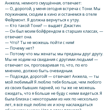
Анжела, немного смущённая, отвечает:
— О, дорогой, у меня сегодня встреча с Тони. Мы
поужинаем, сходим в кино и останемся в отеле
Фейрмонт. Я должна вернуться к утру.
— Кто такой Тони? — выдаёт Джастин.
— Он был моим бойфрендом в старших классах, —
отвечает она.
— Что? Ты не можешь пойти с ним!
— Почему нет?
— Потому что мы женаты; мы преданы друг другу.
Мы не ходим на свидания с другими людьми! —
отвечает он, проговаривая то, что, по его
мнению, должно быть очевидным.
— Подожди, дорогой! — отвечает Анжела, — ты
мой любимый! Я люблю тебя больше, чем любого
из своих бывших парней, но ты же не можешь
ожидать, что я больше не буду с ними видеться. Я
была близка с некоторыми из них по несколько
лет, я всё ещё люблю их и хочу наслаждаться