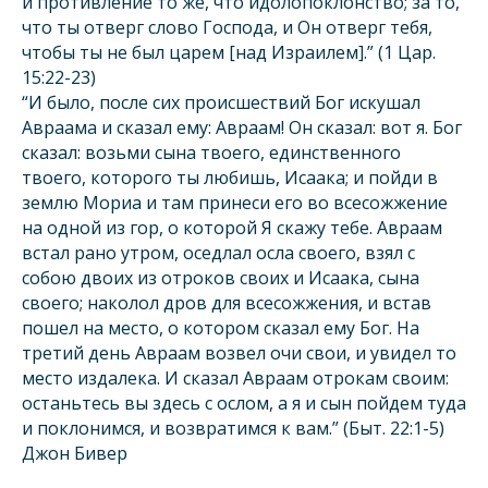
и противление то же, что идолопоклонство; за то,
что ты отверг слово Господа, и Он отверг тебя,
чтобы ты не был царем [над Израилем].” (1 Цар.
15:22-23)
“И было, после сих происшествий Бог искушал
Авраама и сказал ему: Авраам! Он сказал: вот я. Бог
сказал: возьми сына твоего, единственного
твоего, которого ты любишь, Исаака; и пойди в
землю Мориа и там принеси его во всесожжение
на одной из гор, о которой Я скажу тебе. Авраам
встал рано утром, оседлал осла своего, взял с
собою двоих из отроков своих и Исаака, сына
своего; наколол дров для всесожжения, и встав
пошел на место, о котором сказал ему Бог. На
третий день Авраам возвел очи свои, и увидел то
место издалека. И сказал Авраам отрокам своим:
останьтесь вы здесь с ослом, а я и сын пойдем туда
и поклонимся, и возвратимся к вам.” (Быт. 22:1-5)
Джон Бивер