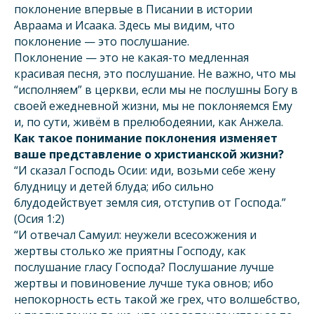
поклонение впервые в Писании в истории
Авраама и Исаака. Здесь мы видим, что
поклонение — это послушание.
Поклонение — это не какая-то медленная
красивая песня, это послушание. Не важно, что мы
“исполняем” в церкви, если мы не послушны Богу в
своей ежедневной жизни, мы не поклоняемся Ему
и, по сути, живём в прелюбодеянии, как Анжела.
Как такое понимание поклонения изменяет
ваше представление о христианской жизни?
“И сказал Господь Осии: иди, возьми себе жену
блудницу и детей блуда; ибо сильно
блудодействует земля сия, отступив от Господа.”
(Осия 1:2)
“И отвечал Самуил: неужели всесожжения и
жертвы столько же приятны Господу, как
послушание гласу Господа? Послушание лучше
жертвы и повиновение лучше тука овнов; ибо
непокорность есть такой же грех, что волшебство,