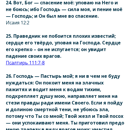
24. Вот, Бог — спасение моё: уповаю на Него и
не боюсь; ибо Господь — сила моя, и пение моё
— Господь; и Он был мне во спасение.
Исаия 12:2
25. Праведник не побоится плохих известий;
сердце его твёрдо, уповая на Господа. Сердце
его крепко – он не испугается; он увидит
падение своих врагов.
Псалтирь 111:7-8
26. Господь — Пастырь мой; я ни в чем не буду
нуждаться: Он покоит меня на злачных
пажитях и водит меня к водам тихим,
подкрепляет душу мою, направляет меня на
стези правды ради имени Своего. Если я пойду
и долиною смертной тени, не убоюсь зла,
потому что Ты со мной; Твой жезл и Твой посох
— они успокаивают меня. Ты приготовил предо
мною трапезу в виду врагов моих; умастил