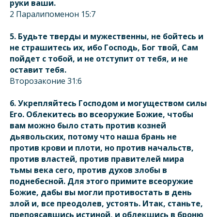
руки ваши.
2 Паралипоменон 15:7
5. Будьте тверды и мужественны, не бойтесь и
не страшитесь их, ибо Господь, Бог твой, Сам
пойдет с тобой, и не отступит от тебя, и не
оставит тебя.
Второзаконие 31:6
6. Укрепляйтесь Господом и могуществом силы
Его. Облекитесь во всеоружие Божие, чтобы
вам можно было стать против козней
дьявольских, потому что наша брань не
против крови и плоти, но против начальств,
против властей, против правителей мира
тьмы века сего, против духов злобы в
поднебесной. Для этого примите всеоружие
Божие, дабы вы могли противостать в день
злой и, все преодолев, устоять. Итак, станьте,
препоясавшись истиной, и облекшись в броню