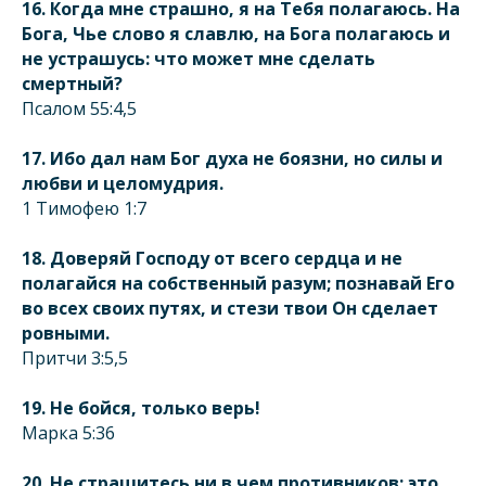
16. Когда мне страшно, я на Тебя полагаюсь. На
Бога, Чье слово я славлю, на Бога полагаюсь и
не устрашусь: что может мне сделать
смертный?
Псалом 55:4,5
17. Ибо дал нам Бог духа не боязни, но силы и
любви и целомудрия.
1 Тимофею 1:7
18. Доверяй Господу от всего сердца и не
полагайся на собственный разум; познавай Его
во всех своих путях, и стези твои Он сделает
ровными.
Притчи 3:5,5
19. Не бойся, только верь!
Марка 5:36
20. Не страшитесь ни в чем противников: это