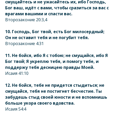
смущайтесь и не ужасайтесь их, ибо Господь,
Бог ваш, идёт с вами, чтобы сразиться за вас с
врагами вашими
и
спасти вас.
Второзаконие 20:3,4
10. Господь, Бог твой, есть Бог милосердный;
Он не оставит тебя и не погубит тебя.
Второзаконие 4:31
11. Не бойся, ибо Я с тобою; не смущайся, ибо Я
Бог твой; Я укреплю тебя, и помогу тебе, и
поддержу тебя десницею правды Моей.
Исаия 41:10
12. Не бойся, тебе не придется стыдиться; не
смущайся, тебя не постигнет бесчестие. Ты
забудешь стыд своей юности и не вспомнишь
больше укора своего вдовства.
Исаия 54:4