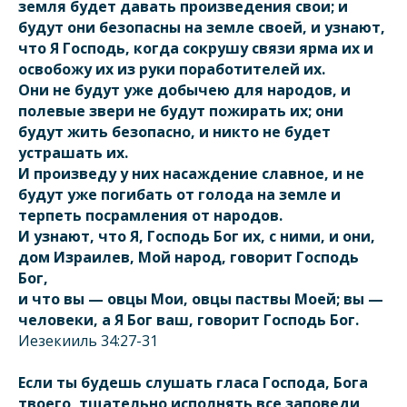
земля будет давать произведения свои; и
будут они безопасны на земле своей, и узнают,
что Я Господь, когда сокрушу связи ярма их и
освобожу их из руки поработителей их.
Они не будут уже добычею для народов, и
полевые звери не будут пожирать их; они
будут жить безопасно, и никто не будет
устрашать их.
И произведу у них насаждение славное, и не
будут уже погибать от голода на земле и
терпеть посрамления от народов.
И узнают, что Я, Господь Бог их, с ними, и они,
дом Израилев, Мой народ, говорит Господь
Бог,
и что вы — овцы Мои, овцы паствы Моей; вы —
человеки, а Я Бог ваш, говорит Господь Бог.
Иезекииль 34:27-31
Если ты будешь слушать гласа Господа, Бога
твоего, тщательно исполнять все заповеди