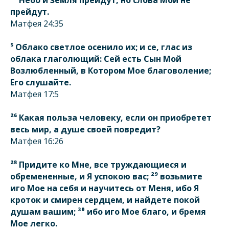
прейдут.
Матфея 24:35
⁵ Облако светлое осенило их; и се, глас из
облака глаголющий: Сей есть Сын Мой
Возлюбленный, в Котором Мое благоволение;
Его слушайте.
Матфея 17:5
²⁶ Какая польза человеку, если он приобретет
весь мир, а душе своей повредит?
Матфея 16:26
²⁸ Придите ко Мне, все труждающиеся и
обремененные, и Я успокою вас; ²⁹ возьмите
иго Мое на себя и научитесь от Меня, ибо Я
кроток и смирен сердцем, и найдете покой
душам вашим; ³⁰ ибо иго Мое благо, и бремя
Мое легко.