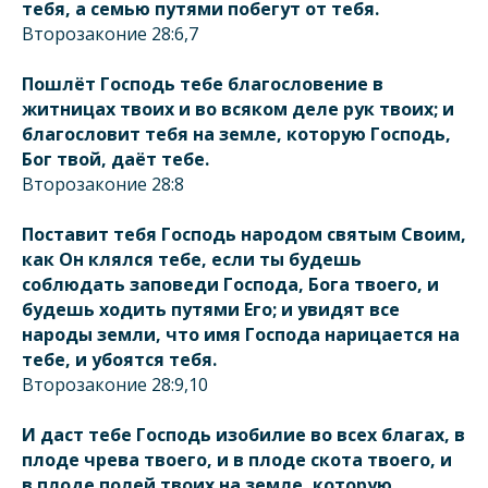
тебя, а семью путями побегут от тебя.
Второзаконие 28:6,7
Пошлёт Господь тебе благословение в
житницах твоих и во всяком деле рук твоих; и
благословит тебя на земле, которую Господь,
Бог твой, даёт тебе.
Второзаконие 28:8
Поставит тебя Господь народом святым Своим,
как Он клялся тебе, если ты будешь
соблюдать заповеди Господа, Бога твоего, и
будешь ходить путями Его; и увидят все
народы земли, что имя Господа нарицается на
тебе, и убоятся тебя.
Второзаконие 28:9,10
И даст тебе Господь изобилие во всех благах, в
плоде чрева твоего, и в плоде скота твоего, и
в плоде полей твоих на земле, которую