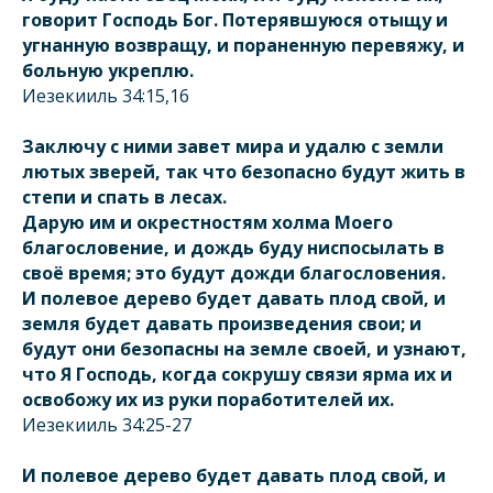
говорит Господь Бог. Потерявшуюся отыщу и
угнанную возвращу, и пораненную перевяжу, и
больную укреплю.
Иезекииль 34:15,16
Заключу с ними завет мира и удалю с земли
лютых зверей, так что безопасно будут жить в
степи и спать в лесах.
Дарую им и окрестностям холма Моего
благословение, и дождь буду ниспосылать в
своё время; это будут дожди благословения.
И полевое дерево будет давать плод свой, и
земля будет давать произведения свои; и
будут они безопасны на земле своей, и узнают,
что Я Господь, когда сокрушу связи ярма их и
освобожу их из руки поработителей их.
Иезекииль 34:25-27
И полевое дерево будет давать плод свой, и