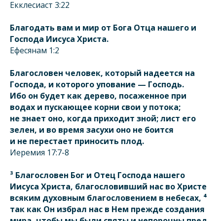
Екклеcиаст 3:22
Благодать вам и мир от Бога Отца нашего и
Господа Иисуса Христа.
Ефесянам 1:2
Благословен человек, который надеется на
Господа, и которого упование — Господь.
Ибо он будет как дерево, посаженное при
водах и пускающее корни свои у потока;
не знает оно, когда приходит зной; лист его
зелен, и во время засухи оно не боится
и не перестает приносить плод.
Иеремия 17:7-8
³ Благословен Бог и Отец Господа нашего
Иисуса Христа, благословивший нас во Христе
всяким духовным благословением в небесах, ⁴
так как Он избрал нас в Нем прежде создания
мира, чтобы мы были святы и непорочны пред