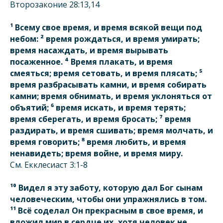
Второзаконие 28:13,14
¹ Всему свое время, и время всякой вещи под
небом: ² время рождаться, и время умирать;
время насаждать, и время вырывать
посаженное. ⁴ Время плакать, и время
смеяться; время сетовать, и время плясать; ⁵
время разбрасывать камни, и время собирать
камни; время обнимать, и время уклоняться от
объятий; ⁶ время искать, и время терять;
время сберегать, и время бросать; ⁷ время
раздирать, и время сшивать; время молчать, и
время говорить; ⁸ время любить, и время
ненавидеть; время войне, и время миру.
См. Екклеcиаст 3:1-8
¹⁰ Видел я эту заботу, которую дал Бог сынам
человеческим, чтобы они упражнялись в том.
¹¹ Всё соделал Он прекрасным в свое время, и
вложил мир в сердце их, хотя человек не