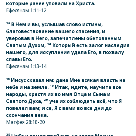
которые ранее уповали на Христа.
Ефесянам 1:11-12
¹³ В Нем и вы, услышав слово истины,
благовествование вашего спасения, и
уверовав в Него, запечатлены обетованным
Святым Духом, ¹⁴ Который есть залог наследия
нашего, для искупления удела Его, в похвалу
славы Его.
Ефесянам 1:13-14
¹⁸ Иисус сказал им: дана Мне всякая власть на
небе и на земле. ¹⁹ Итак, идите, научите все
народы, крестя их во имя Отца и Сына и
Святого Духа, ²⁰ уча их соблюдать всё, что Я
повелел вам; и се, Я с вами во все дни до
скончания века.
Матфея 28:18-20
³⁵ Небо и земля прейдут, но слова Мои не