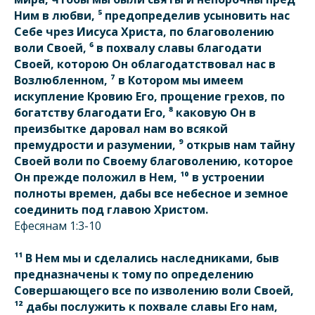
Ним в любви, ⁵ предопределив усыновить нас
Себе чрез Иисуса Христа, по благоволению
воли Своей, ⁶ в похвалу славы благодати
Своей, которою Он облагодатствовал нас в
Возлюбленном, ⁷ в Котором мы имеем
искупление Кровию Его, прощение грехов, по
богатству благодати Его, ⁸ каковую Он в
преизбытке даровал нам во всякой
премудрости и разумении, ⁹ открыв нам тайну
Своей воли по Своему благоволению, которое
Он прежде положил в Нем, ¹⁰ в устроении
полноты времен, дабы все небесное и земное
соединить под главою Христом.
Ефесянам 1:3-10
¹¹ В Нем мы и сделались наследниками, быв
предназначены к тому по определению
Совершающего все по изволению воли Своей,
¹² дабы послужить к похвале славы Его нам,