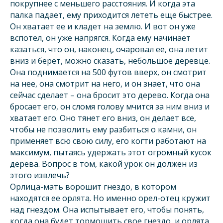
покрупнее с меньшего расстояния. И когда эта
палка падает, ему приходится лететь еще быстрее.
Он хватает ее и кладет на землю. И вот он уже
вспотел, он уже напрягся. Когда ему начинает
казаться, что он, наконец, очаровал ее, она летит
вниз и берет, можно сказать, небольшое деревце.
Она поднимается на 500 футов вверх, он смотрит
на нее, она смотрит на него, и он знает, что она
сейчас сделает – она бросит это дерево. Когда она
бросает его, он сломя голову мчится за ним вниз и
хватает его. Оно тянет его вниз, он делает все,
чтобы не позволить ему разбиться о камни, он
применяет всю свою силу, его когти работают на
максимум, пытаясь удержать этот огромный кусок
дерева. Вопрос в том, какой урок он должен из
этого извлечь?
Орлица-мать ворошит гнездо, в котором
находятся ее орлята. Но именно орел-отец кружит
над гнездом. Она испытывает его, чтобы понять,
когда она будет тормошить свое гнездо, и орлята