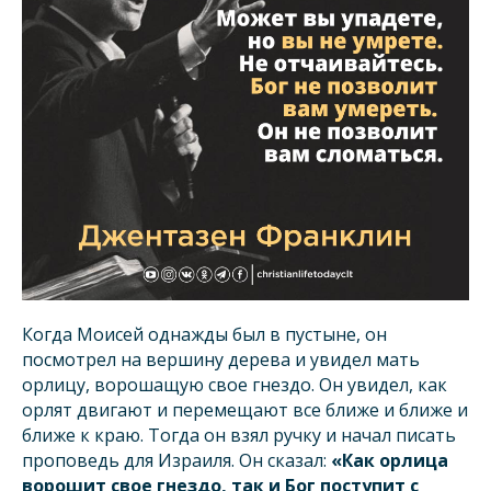
Когда Моисей однажды был в пустыне, он
посмотрел на вершину дерева и увидел мать
орлицу, ворошащую свое гнездо. Он увидел, как
орлят двигают и перемещают все ближе и ближе и
ближе к краю. Тогда он взял ручку и начал писать
проповедь для Израиля. Он сказал:
«Как орлица
ворошит свое гнездо, так и Бог поступит с