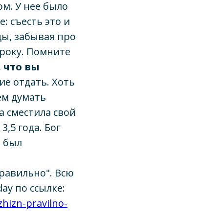
ом. У нее было
: съесть это и
ды, забывая про
ороку. Помните
, что вы
е отдать. Хоть
ем думать
на сместила свой
3,5 года. Бог
е был
равильно". Всю
ay по ссылке:
zhizn-pravilno-