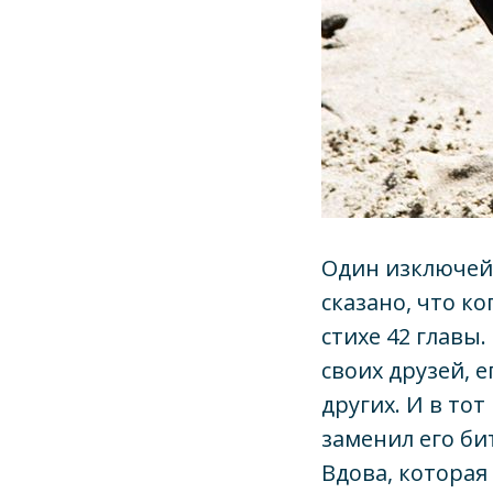
Один изключей 
сказано, что к
стихе 42 главы.
своих друзей, е
других. И в тот
заменил его би
Вдова, которая