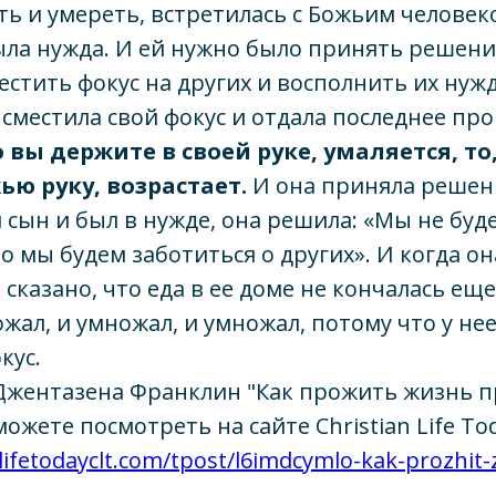
сть и умереть, встретилась с Божьим человек
была нужда. И ей нужно было принять решение
естить фокус на других и восполнить их нуж
а сместила свой фокус и отдала последнее пр
о вы держите в своей руке, умаляется, то
ью руку, возрастает.
И она приняла решени
 сын и был в нужде, она решила: «Мы не буд
но мы будем заботиться о других». И когда о
 сказано, что еда в ее доме не кончалась еще 
жал, и умножал, и умножал, потому что у не
кус.
Джентазена Франклин "Как прожить жизнь п
жете посмотреть на сайте Christian Life Tod
nlifetodayclt.com/tpost/l6imdcymlo-kak-prozhit-