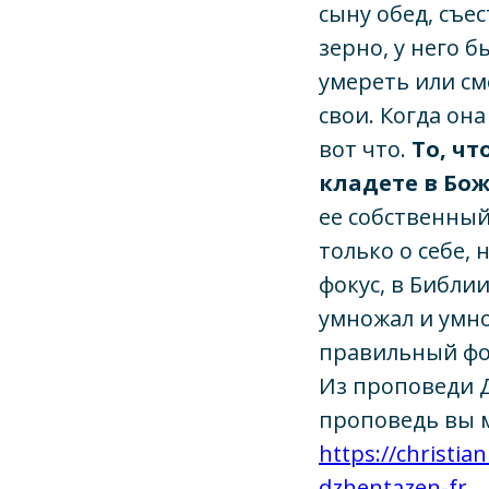
сыну обед, съе
зерно, у него 
умереть или см
свои. Когда он
вот что.
То, чт
кладете в Бож
ее собственный
только о себе, 
фокус, в Библии
умножал и умно
правильный фо
Из проповеди 
проповедь вы мо
https://christia
dzhentazen-fr