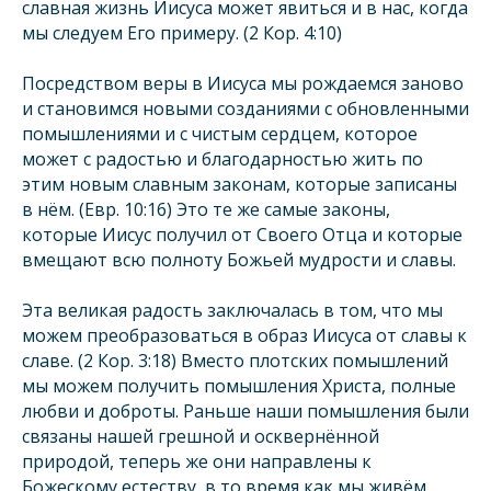
славная жизнь Иисуса может явиться и в нас, когда
мы следуем Его примеру. (2 Кор. 4:10)
Посредством веры в Иисуса мы рождаемся заново
и становимся новыми созданиями с обновленными
помышлениями и с чистым сердцем, которое
может с радостью и благодарностью жить по
этим новым славным законам, которые записаны
в нём. (Евр. 10:16) Это те же самые законы,
которые Иисус получил от Своего Отца и которые
вмещают всю полноту Божьей мудрости и славы.
Эта великая радость заключалась в том, что мы
можем преобразоваться в образ Иисуса от славы к
славе. (2 Кор. 3:18) Вместо плотских помышлений
мы можем получить помышления Христа, полные
любви и доброты. Раньше наши помышления были
связаны нашей грешной и осквернённой
природой, теперь же они направлены к
Божескому естеству, в то время как мы живём,