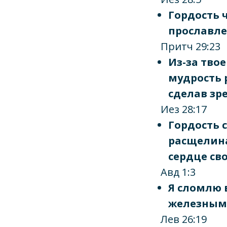
Гордость 
прославле
Притч 29:23
Из-за тво
мудрость 
сделав зр
Иез 28:17
Гордость 
расщелина
сердце св
Авд 1:3
Я сломлю 
железным,
Лев 26:19