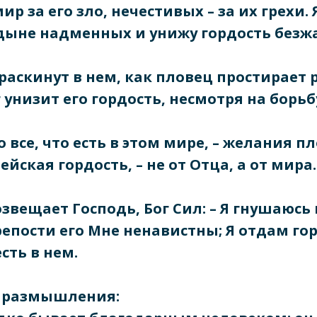
ир за его зло, нечестивых – за их грехи.
дыне надменных и унижу гордость безж
 раскинут в нем, как пловец простирает 
 унизит его гордость, несмотря на борьбу
 все, что есть в этом мире, – желания п
ейская гордость, – не от Отца, а от мира.
озвещает Господь, Бог Сил: – Я гнушаюсь
репости его Мне ненавистны; Я отдам го
есть в нем.
размышления: