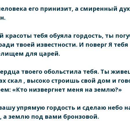
человека его принизит, а смиренный ду
н.
ей красоты тебя обуяла гордость, ты пог
ради твоей известности. И поверг Я тебя
елищем для царей.
сердца твоего обольстила тебя. Ты живе
х скал , высоко строишь свой дом и го
оем: «Кто низвергнет меня на землю?»
вашу упрямую гордость и сделаю небо 
 а землю под вами бронзовой.