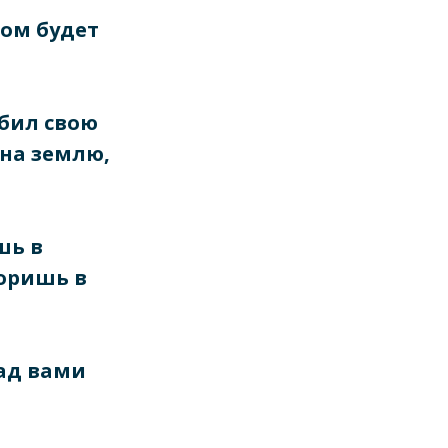
хом будет
убил свою
 на землю,
шь в
воришь в
над вами