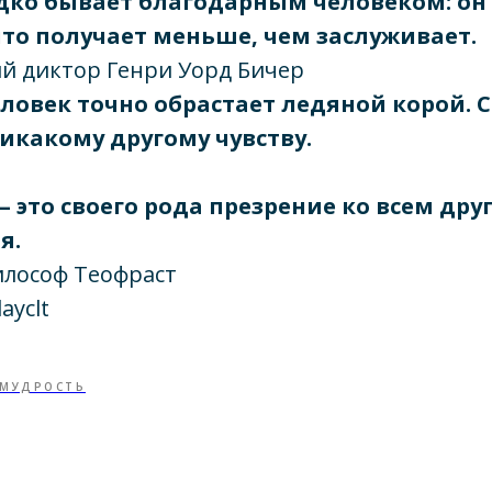
дко бывает благодарным человеком: он 
что получает меньше, чем заслуживает.
 диктор Генри Уорд Бичер
ловек точно обрастает ледяной корой. С
никакому другому чувству.
— это своего рода презрение ко всем дру
я.
лософ Теофраст
ayclt
МУДРОСТЬ