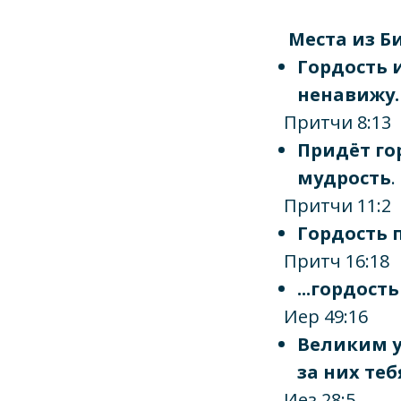
Места из Б
Гордость 
ненавижу.
Притчи 8:13
Придёт го
мудрость
.
Притчи 11:2
Гордость 
Притч 16:18
...гордост
Иер 49:16
Великим у
за них теб
Иез 28:5