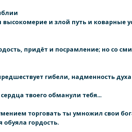
иблии
и высокомерие и злой путь и коварные у
рдость, придёт и посрамление; но со см
предшествует гибели, надменность духа
ь сердца твоего обманули тебя...
мением торговать ты умножил свои бога
я обуяла гордость.