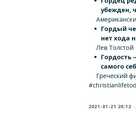
Гордец ре
убежден, 
Американский
Гордый че
нет хода 
Лев Толстой
Гордость 
самого себ
Греческий фи
#christianlifetod
2021-01-21 20:12