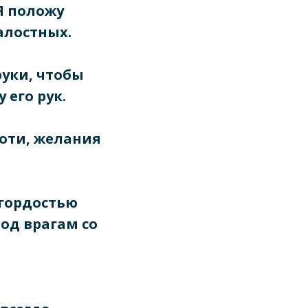
 Я положу
алостных.
руки, чтобы
 его рук.
лоти, желания
 гордостью
род врагам со