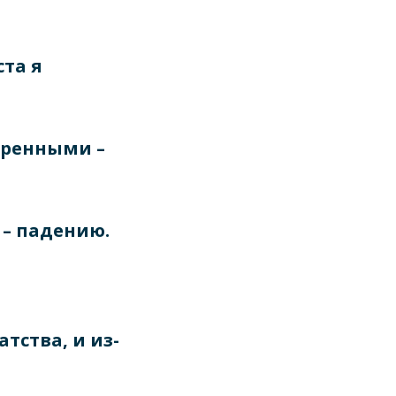
ста я
иренными –
 – падению.
тства, и из-