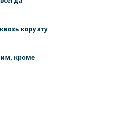
всегда
квозь кору эту
гим, кроме