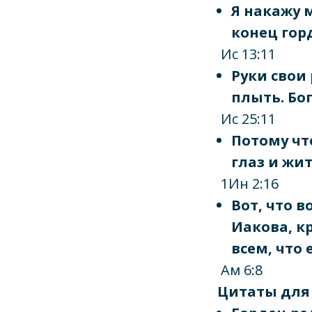
Я накажу м
конец гор
Ис 13:11
Руки свои
плыть. Бог
Ис 25:11
Потому что
глаз и жит
1Ин 2:16
Вот, что в
Иакова, к
всем, что 
Ам 6:8
Цитаты для 