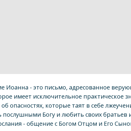
ие Иоанна - это письмо, адресованное веру
орое имеет исключительное практическое з
об опасностях, которые таят в себе лжеуче
послушными Богу и любить своих братьев и
ослания - общение с Богом Отцом и Его Сын