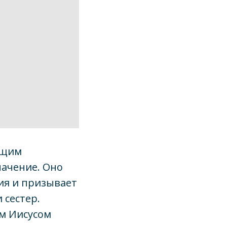
ющим
начение. Оно
ния и призывает
 сестер.
ом Иисусом