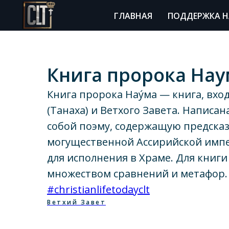
ГЛАВНАЯ
ПОДДЕРЖКА Н
Книга пророка Нау
Книга пророка Нау́ма — книга, вхо
(Танаха) и Ветхого Завета. Написа
собой поэму, содержащую предска
могущественной Ассирийской импе
для исполнения в Храме. Для книги
множеством сравнений и метафор.
#christianlifetodayclt
Ветхий Завет